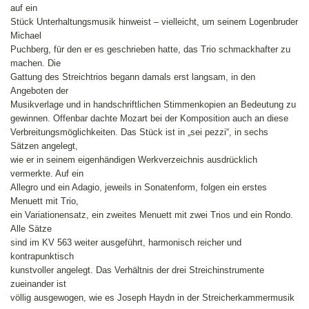
auf ein
Stück Unterhaltungsmusik hinweist – vielleicht, um seinem Logenbruder
Michael
Puchberg, für den er es geschrieben hatte, das Trio schmackhafter zu
machen. Die
Gattung des Streichtrios begann damals erst langsam, in den
Angeboten der
Musikverlage und in handschriftlichen Stimmenkopien an Bedeutung zu
gewinnen. Offenbar dachte Mozart bei der Komposition auch an diese
Verbreitungsmöglichkeiten. Das Stück ist in „sei pezzi“, in sechs
Sätzen angelegt,
wie er in seinem eigenhändigen Werkverzeichnis ausdrücklich
vermerkte. Auf ein
Allegro und ein Adagio, jeweils in Sonatenform, folgen ein erstes
Menuett mit Trio,
ein Variationensatz, ein zweites Menuett mit zwei Trios und ein Rondo.
Alle Sätze
sind im KV 563 weiter ausgeführt, harmonisch reicher und
kontrapunktisch
kunstvoller angelegt. Das Verhältnis der drei Streichinstrumente
zueinander ist
völlig ausgewogen, wie es Joseph Haydn in der Streicherkammermusik