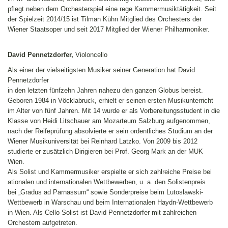
pflegt neben dem Orchesterspiel eine rege Kammermusiktätigkeit. Seit
der Spielzeit 2014/15 ist Tilman Kühn Mitglied des Orchesters der
Wiener Staatsoper und seit 2017 Mitglied der Wiener Philharmoniker.
David Pennetzdorfer,
Violoncello
Als einer der vielseitigsten Musiker seiner Generation hat David
Pennetzdorfer
in den letzten fünfzehn Jahren nahezu den ganzen Globus bereist.
Geboren 1984 in Vöcklabruck, erhielt er seinen ersten Musikunterricht
im Alter von fünf Jahren. Mit 14 wurde er als Vorbereitungsstudent in die
Klasse von Heidi Litschauer am Mozarteum Salzburg aufgenommen,
nach der Reifeprüfung absolvierte er sein ordentliches Studium an der
Wiener Musikuniversität bei Reinhard Latzko. Von 2009 bis 2012
studierte er zusätzlich Dirigieren bei Prof. Georg Mark an der MUK
Wien.
Als Solist und Kammermusiker erspielte er sich zahlreiche Preise bei
ationalen und internationalen Wettbewerben, u. a. den Solistenpreis
bei „Gradus ad Parnassum“ sowie Sonderpreise beim Lutosławski-
Wettbewerb in Warschau und beim Internationalen Haydn-Wettbewerb
in Wien. Als Cello-Solist ist David Pennetzdorfer mit zahlreichen
Orchestern aufgetreten.