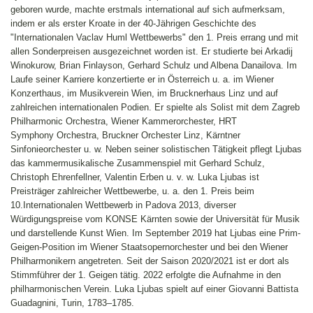
geboren wurde, machte erstmals international auf sich aufmerksam,
indem er als erster Kroate in der 40-Jährigen Geschichte des
"Internationalen Vaclav Huml Wettbewerbs" den 1. Preis errang und mit
allen Sonderpreisen ausgezeichnet worden ist. Er studierte bei Arkadij
Winokurow, Brian Finlayson, Gerhard Schulz und Albena Danailova. Im
Laufe seiner Karriere konzertierte er in Österreich u. a. im Wiener
Konzerthaus, im Musikverein Wien, im Brucknerhaus Linz und auf
zahlreichen internationalen Podien. Er spielte als Solist mit dem Zagreb
Philharmonic Orchestra, Wiener Kammerorchester, HRT
Symphony Orchestra, Bruckner Orchester Linz, Kärntner
Sinfonieorchester u. w. Neben seiner solistischen Tätigkeit pflegt Ljubas
das kammermusikalische Zusammenspiel mit Gerhard Schulz,
Christoph Ehrenfellner, Valentin Erben u. v. w. Luka Ljubas ist
Preisträger zahlreicher Wettbewerbe, u. a. den 1. Preis beim
10.Internationalen Wettbewerb in Padova 2013, diverser
Würdigungspreise vom KONSE Kärnten sowie der Universität für Musik
und darstellende Kunst Wien. Im September 2019 hat Ljubas eine Prim-
Geigen-Position im Wiener Staatsopernorchester und bei den Wiener
Philharmonikern angetreten. Seit der Saison 2020/2021 ist er dort als
Stimmführer der 1. Geigen tätig. 2022 erfolgte die Aufnahme in den
philharmonischen Verein. Luka Ljubas spielt auf einer Giovanni Battista
Guadagnini, Turin, 1783–1785.