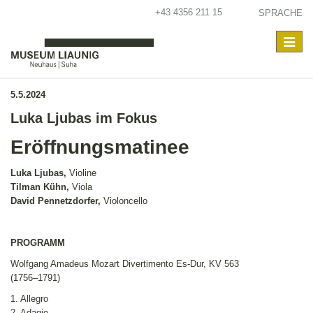
+43 4356 211 15
SPRACHE
Toggle
navigat
5.5.2024
Luka Ljubas im Fokus
Eröffnungsmatinee
Luka Ljubas,
Violine
Tilman Kühn,
Viola
David Pennetzdorfer,
Violoncello
PROGRAMM
Wolfgang Amadeus Mozart Divertimento Es-Dur, KV 563
(1756–1791)
1. Allegro
2. Adagio