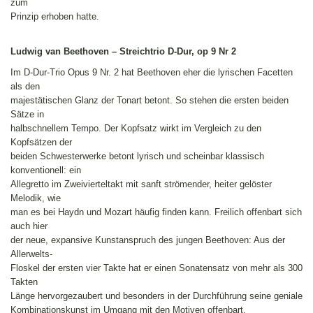
zum
Prinzip erhoben hatte.
Ludwig van Beethoven – Streichtrio D-Dur, op 9 Nr 2
Im D-Dur-Trio Opus 9 Nr. 2 hat Beethoven eher die lyrischen Facetten
als den
majestätischen Glanz der Tonart betont. So stehen die ersten beiden
Sätze in
halbschnellem Tempo. Der Kopfsatz wirkt im Vergleich zu den
Kopfsätzen der
beiden Schwesterwerke betont lyrisch und scheinbar klassisch
konventionell: ein
Allegretto im Zweivierteltakt mit sanft strömender, heiter gelöster
Melodik, wie
man es bei Haydn und Mozart häufig finden kann. Freilich offenbart sich
auch hier
der neue, expansive Kunstanspruch des jungen Beethoven: Aus der
Allerwelts-
Floskel der ersten vier Takte hat er einen Sonatensatz von mehr als 300
Takten
Länge hervorgezaubert und besonders in der Durchführung seine geniale
Kombinationskunst im Umgang mit den Motiven offenbart.