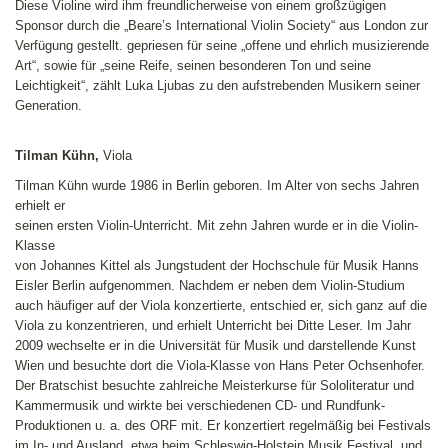
Diese Violine wird ihm freundlicherweise von einem großzügigen
Sponsor durch die „Beare’s International Violin Society“ aus London zur
Verfügung gestellt. gepriesen für seine „offene und ehrlich musizierende
Art“, sowie für „seine Reife, seinen besonderen Ton und seine
Leichtigkeit“, zählt Luka Ljubas zu den aufstrebenden Musikern seiner
Generation.
Tilman Kühn,
Viola
Tilman Kühn wurde 1986 in Berlin geboren. Im Alter von sechs Jahren
erhielt er
seinen ersten Violin-Unterricht. Mit zehn Jahren wurde er in die Violin-
Klasse
von Johannes Kittel als Jungstudent der Hochschule für Musik Hanns
Eisler Berlin aufgenommen. Nachdem er neben dem Violin-Studium
auch häufiger auf der Viola konzertierte, entschied er, sich ganz auf die
Viola zu konzentrieren, und erhielt Unterricht bei Ditte Leser. Im Jahr
2009 wechselte er in die Universität für Musik und darstellende Kunst
Wien und besuchte dort die Viola-Klasse von Hans Peter Ochsenhofer.
Der Bratschist besuchte zahlreiche Meisterkurse für Sololiteratur und
Kammermusik und wirkte bei verschiedenen CD- und Rundfunk-
Produktionen u. a. des ORF mit. Er konzertiert regelmäßig bei Festivals
im In- und Ausland, etwa beim Schleswig-Holstein Musik Festival, und