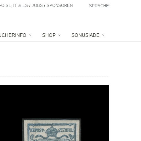
FO SL, IT & ES
JOBS
SPONSOREN
SPRACHE
UCHERINFO
SHOP
SONUSIADE