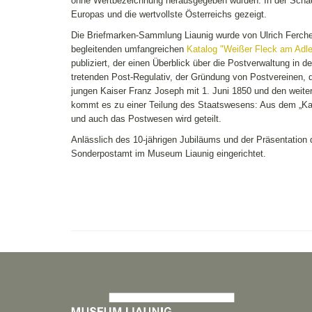
ohne Wertbezeichnung herausgegeben wurden. In der Schau 
Europas und die wertvollste Österreichs gezeigt.
Die Briefmarken-Sammlung Liaunig wurde von Ulrich Ferchen
begleitenden umfangreichen
Katalog "Weißer Fleck am Adle
publiziert, der einen Überblick über die Postverwaltung in 
tretenden Post-Regulativ, der Gründung von Postvereinen, 
jungen Kaiser Franz Joseph mit 1. Juni 1850 und den weite
kommt es zu einer Teilung des Staatswesens: Aus dem „Kai
und auch das Postwesen wird geteilt.
Anlässlich des 10-jährigen Jubiläums und der Präsentation
Sonderpostamt im Museum Liaunig eingerichtet.