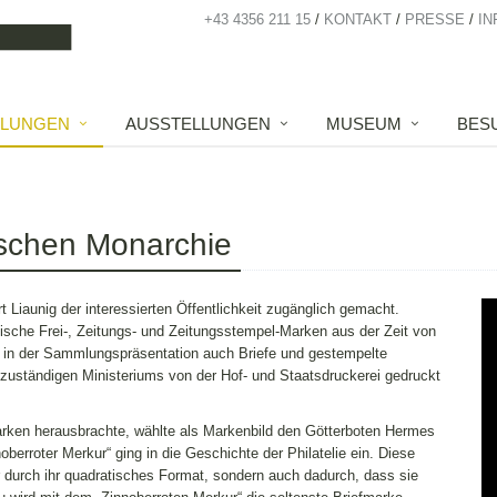
+43 4356 211 15
KONTAKT
PRESSE
IN
LUNGEN
AUSSTELLUNGEN
MUSEUM
BES
hischen Monarchie
Liaunig der interessierten Öffentlichkeit zugänglich gemacht.
ische Frei-, Zeitungs- und Zeitungsstempel-Marken aus der Zeit von
 in der Sammlungspräsentation auch Briefe und gestempelte
 zuständigen Ministeriums von der Hof- und Staatsdruckerei gedruckt
arken herausbrachte, wählte als Markenbild den Götterboten Hermes
oberroter Merkur“ ging in die Geschichte der Philatelie ein. Diese
r durch ihr quadratisches Format, sondern auch dadurch, dass sie