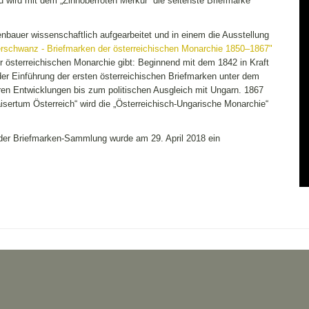
wird mit dem „Zinnoberroten Merkur“ die seltenste Briefmarke
bauer wissenschaftlich aufgearbeitet und in einem die Ausstellung
rschwanz - Briefmarken der österreichischen Monarchie 1850–1867"
der österreichischen Monarchie gibt: Beginnend mit dem 1842 in Kraft
der Einführung der ersten österreichischen Briefmarken unter dem
ren Entwicklungen bis zum politischen Ausgleich mit Ungarn. 1867
sertum Österreich“ wird die „Österreichisch-Ungarische Monarchie“
 der Briefmarken-Sammlung wurde am 29. April 2018 ein