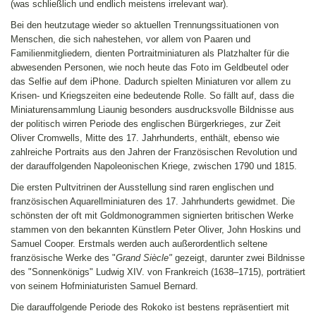
(was schließlich und endlich meistens irrelevant war).
Bei den heutzutage wieder so aktuellen Trennungssituationen von
Menschen, die sich nahestehen, vor allem von Paaren und
Familienmitgliedern, dienten Portraitminiaturen als Platzhalter für die
abwesenden Personen, wie noch heute das Foto im Geldbeutel oder
das Selfie auf dem iPhone. Dadurch spielten Miniaturen vor allem zu
Krisen- und Kriegszeiten eine bedeutende Rolle. So fällt auf, dass die
Miniaturensammlung Liaunig besonders ausdrucksvolle Bildnisse aus
der politisch wirren Periode des englischen Bürgerkrieges, zur Zeit
Oliver Cromwells, Mitte des 17. Jahrhunderts, enthält, ebenso wie
zahlreiche Portraits aus den Jahren der Französischen Revolution und
der darauffolgenden Napoleonischen Kriege, zwischen 1790 und 1815.
Die ersten Pultvitrinen der Ausstellung sind raren englischen und
französischen Aquarellminiaturen des 17. Jahrhunderts gewidmet. Die
schönsten der oft mit Goldmonogrammen signierten britischen Werke
stammen von den bekannten Künstlern Peter Oliver, John Hoskins und
Samuel Cooper. Erstmals werden auch außerordentlich seltene
französische Werke des "
Grand Siècle"
gezeigt, darunter zwei Bildnisse
des "Sonnenkönigs" Ludwig XIV. von Frankreich (1638–1715), porträtiert
von seinem Hofminiaturisten Samuel Bernard.
Die darauffolgende Periode des Rokoko ist bestens repräsentiert mit