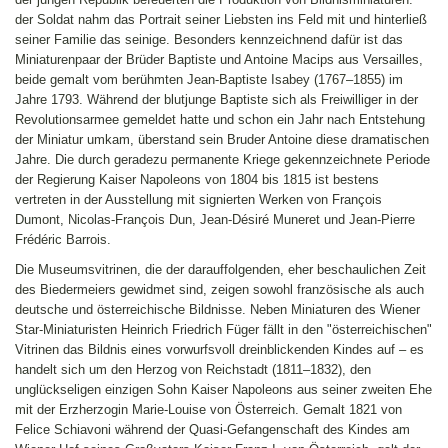
der Soldat nahm das Portrait seiner Liebsten ins Feld mit und hinterließ
seiner Familie das seinige. Besonders kennzeichnend dafür ist das
Miniaturenpaar der Brüder Baptiste und Antoine Macips aus Versailles,
beide gemalt vom berühmten Jean-Baptiste Isabey (1767–1855) im
Jahre 1793. Während der blutjunge Baptiste sich als Freiwilliger in der
Revolutionsarmee gemeldet hatte und schon ein Jahr nach Entstehung
der Miniatur umkam, überstand sein Bruder Antoine diese dramatischen
Jahre. Die durch geradezu permanente Kriege gekennzeichnete Periode
der Regierung Kaiser Napoleons von 1804 bis 1815 ist bestens
vertreten in der Ausstellung mit signierten Werken von François
Dumont, Nicolas-François Dun, Jean-Désiré Muneret und Jean-Pierre
Frédéric Barrois.
Die Museumsvitrinen, die der darauffolgenden, eher beschaulichen Zeit
des Biedermeiers gewidmet sind, zeigen sowohl französische als auch
deutsche und österreichische Bildnisse. Neben Miniaturen des Wiener
Star-Miniaturisten Heinrich Friedrich Füger fällt in den "österreichischen"
Vitrinen das Bildnis eines vorwurfsvoll dreinblickenden Kindes auf – es
handelt sich um den Herzog von Reichstadt (1811–1832), den
unglückseligen einzigen Sohn Kaiser Napoleons aus seiner zweiten Ehe
mit der Erzherzogin Marie-Louise von Österreich. Gemalt 1821 von
Felice Schiavoni während der Quasi-Gefangenschaft des Kindes am