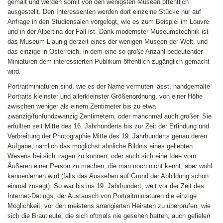
gemalt und werden somit von den wenigsten Museen öffentlich
ausgestellt. Den Interessenten werden dort einzelne Stücke nur auf
Anfrage in den Studiensälen vorgelegt, wie es zum Beispiel im Louvre
und in der Albertina der Fall ist. Dank modernster Museumstechnik ist
das Museum Liaunig derzeit eines der wenigen Museen der Welt, und
das einzige in Österreich, in dem eine so große Anzahl bedeutender
Miniaturen dem interessierten Publikum öffentlich zugänglich gemacht
wird.
Portraitminiaturen sind, wie es der Name vermuten lässt, handgemalte
Portraits kleinster und allerkleinster Größenordnung, von einer Höhe
zwischen weniger als einem Zentimeter bis zu etwa
zwanzig/fünfundzwanzig Zentimetern, oder manchmal auch größer. Sie
erfüllten seit Mitte des 16. Jahrhunderts bis zur Zeit der Erfindung und
Verbreitung der Photographie Mitte des 19. Jahrhunderts genau deren
Aufgabe, nämlich das möglichst ähnliche Bildnis eines geliebten
Wesens bei sich tragen zu können, oder auch sich eine Idee vom
Äußeren einer Person zu machen, die man noch nicht kennt, aber wohl
kennenlernen wird (falls das Aussehen auf Grund der Abbildung schon
einmal zusagt). So war bis ins 19. Jahrhundert, weit vor der Zeit des
Internet-Datings, der Austausch von Portraitminiaturen die einzige
Möglichkeit, vor den meistens arrangierten Heiraten zu überprüfen, wie
sich die Brautleute, die sich oftmals nie gesehen hatten, auch gefielen