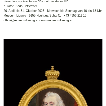
Sammlungspräsentation "Portraitminiaturen III"
Kurator: Bodo Hofstetter
26. April bis 31. Oktober 2026 ∙ Mittwoch bis Sonntag von 10 bis 18 Uhr
Museum Liaunig ∙ 9155 Neuhaus/Suha 41 ∙ +43 4356 211 15
office@museumliaunig.at ∙ www.museumliaunig.at