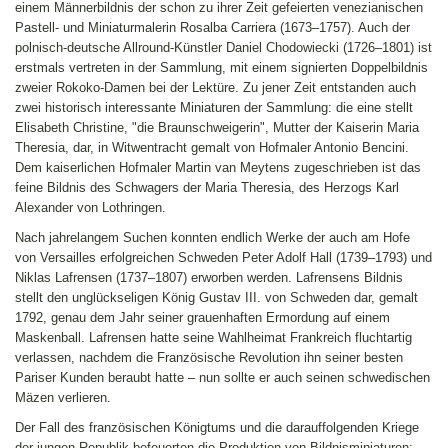
einem Männerbildnis der schon zu ihrer Zeit gefeierten venezianischen
Pastell- und Miniaturmalerin Rosalba Carriera (1673–1757). Auch der
polnisch-deutsche Allround-Künstler Daniel Chodowiecki (1726–1801) ist
erstmals vertreten in der Sammlung, mit einem signierten Doppelbildnis
zweier Rokoko-Damen bei der Lektüre. Zu jener Zeit entstanden auch
zwei historisch interessante Miniaturen der Sammlung: die eine stellt
Elisabeth Christine, "die Braunschweigerin", Mutter der Kaiserin Maria
Theresia, dar, in Witwentracht gemalt von Hofmaler Antonio Bencini.
Dem kaiserlichen Hofmaler Martin van Meytens zugeschrieben ist das
feine Bildnis des Schwagers der Maria Theresia, des Herzogs Karl
Alexander von Lothringen.
Nach jahrelangem Suchen konnten endlich Werke der auch am Hofe
von Versailles erfolgreichen Schweden Peter Adolf Hall (1739–1793) und
Niklas Lafrensen (1737–1807) erworben werden. Lafrensens Bildnis
stellt den unglückseligen König Gustav III. von Schweden dar, gemalt
1792, genau dem Jahr seiner grauenhaften Ermordung auf einem
Maskenball. Lafrensen hatte seine Wahlheimat Frankreich fluchtartig
verlassen, nachdem die Französische Revolution ihn seiner besten
Pariser Kunden beraubt hatte – nun sollte er auch seinen schwedischen
Mäzen verlieren.
Der Fall des französischen Königtums und die darauffolgenden Kriege
der jungen Republik befeuerten die Produktion von Bildnisminiaturen: