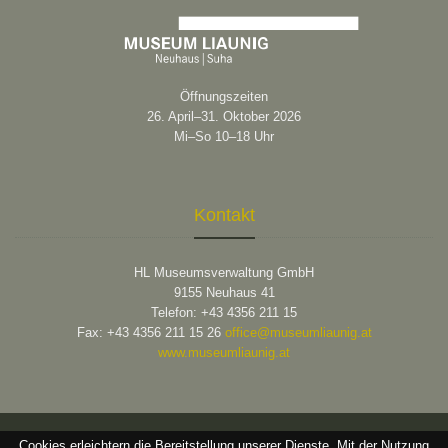
Öffnungszeiten
26. April–31. Oktober 2026
Mi–So 10–18 Uhr
Kontakt
HL Museumsverwaltung GmbH
9155 Neuhaus 41
Telefon: +43 4356 211 15
Fax: +43 4356 211 15 26
office@museumliaunig.at
www.museumliaunig.at
Cookies erleichtern die Bereitstellung unserer Dienste. Mit der Nutzung
2026 © Museum Liaunig |
Impressum
|