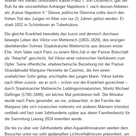
Wiener Hof seines Großvaters Kaiser Franz I. von Österreich, galt der
Bub für die verzweifelten Anhänger Napoleons I. nach dessen Ableben,
als „Kaiser Napoleon II.“ Dieses politische Dilemma sollte durch den
frühen Tod des Jungen im Alter von nur 21 Jahren gelöst werden. Er
starb 1832 in Schönbrunn an Tuberkulose.
Die gleiche Krankheit beendete das kurze und dennoch durchaus
bewegte Leben des Viktor von Metternich (1803–1829), des einzigen
überlebenden Sohnes Staatskanzler Metternichs aus dessen erster
Ehe. Vom Vater nach Paris zu einem Mini-Job in der Pariser Botschaft
als "Attaché" geschickt, fiel Viktor einer notorischen Verführerin zum
Opfer. Seine öffentliche, ehebrecherische Beziehung mit der Pariser
Skandalnudel Marquise Henriette de Castries, die ihm einen
unehelichen Sohn gebar, erschöpfte den jungen Mann. Viktor kehrte
nach Wien zurück, wo er sich – schon von der Krankheit gezeichnet –
durch Staatskanzler Metternichs Lieblingsminiaturisten, Moritz Michael
Daffinger (1790–1849), ein letztes Mal porträtieren ließ. Die Miniatur
wurde nach Paris gesendet, wo sie, unbeachtet, in der Familie der
Marquise (die sich inzwischen vielerorts mit anderen Männern tröstete)
verblieb und fast zwei Jahrhunderte
später aus deren Familienbesitz für
die Sammlung Liaunig 2024 erworben wurde.
Die bis zu über vier Jahrhunderte alten Aquarellminiaturen werden dem
Besucher unter nur sehr gedämpften Lichtverhältnissen präsentiert, um