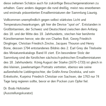
diese seltenen Schätze auch für zukünftige Besuchergenerationen zu
erhalten. Ganz anders dagegen die rund dreißig, meist neu erworbenen
und erstmals präsentierten Emailleminiaturen der Sammlung Liaunig.
Vollkommen unempfindlich gegen selbst stärkstes Licht und
Temperaturschwankungen, gilt hier die Devise "
spot on
". Entstanden in
Großbritannien, der Schweiz und Deutschland zwischen dem Anfang
des 18. und der Mitte des 19. Jahrhunderts, stechen hier berühmte
Künstlernamen hervor, wie die von Charles Boit, Georg Friedrich
Dinglinger, Christian Friedrich Zincke, Jacques Thouron und Henry
Bone, dessen 1794 entstandenes Bildnis des 2. Earl Grey die Titelseite
des Miniaturenkatalogs Band III ziert. Ein besonderer Stolz der
Sammlung sind die fürstlichen sächsisch-polnischen Emailleminiaturen
des 18. Jahrhunderts: König August der Starke (1670–1733) ist gleich in
drei kleinen, juwelenartigen Portraits vertreten, ebenso wie seine
außereheliche Lieblingstochter, die Gräfin Anna Orzelska, und sein
Enkelsohn, Kurprinz Friedrich Christian von Sachsen, der 1763 nur 74
Tage lang regieren sollte, bevor er den Pocken zum Opfer fiel.
Dr. Bodo Hofstetter
(Ausstellungskurator)