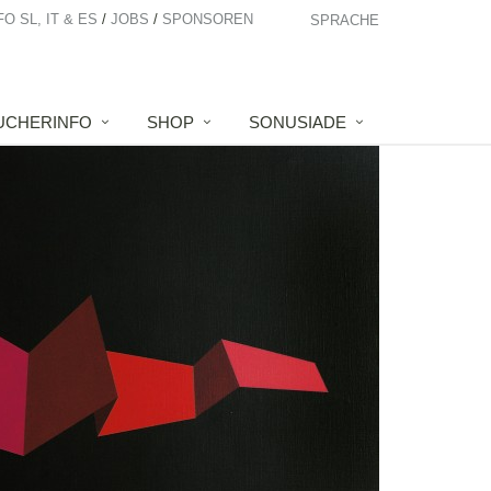
FO SL, IT & ES
JOBS
SPONSOREN
SPRACHE
UCHERINFO
SHOP
SONUSIADE