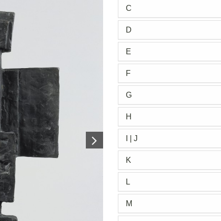
C
D
E
F
G
H
I | J
K
L
M