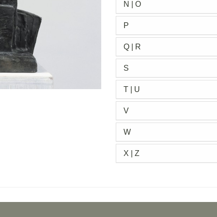
N | O
P
Q | R
S
T | U
V
W
X | Z