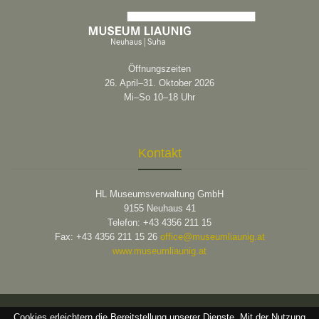
Öffnungszeiten
26. April–31. Oktober 2026
Mi–So 10–18 Uhr
Kontakt
HL Museumsverwaltung GmbH
9155 Neuhaus 41
Telefon: +43 4356 211 15
Fax: +43 4356 211 15 26
office@museumliaunig.at
www.museumliaunig.at
Cookies erleichtern die Bereitstellung unserer Dienste. Mit der Nutzung
2026 © Museum Liaunig |
Impressum
|