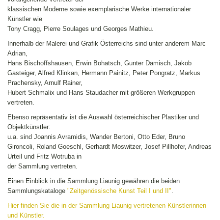
klassischen Moderne sowie exemplarische Werke internationaler
Künstler wie
Tony Cragg, Pierre Soulages und Georges Mathieu.
Innerhalb der Malerei und Grafik Österreichs sind unter anderem Marc
Adrian,
Hans Bischoffshausen, Erwin Bohatsch, Gunter Damisch, Jakob
Gasteiger, Alfred Klinkan, Hermann Painitz, Peter Pongratz, Markus
Prachensky, Arnulf Rainer,
Hubert Schmalix und Hans Staudacher mit größeren Werkgruppen
vertreten.
Ebenso repräsentativ ist die Auswahl österreichischer Plastiker und
Objektkünstler:
u.a. sind Joannis Avramidis, Wander Bertoni, Otto Eder, Bruno
Gironcoli, Roland Goeschl, Gerhardt Moswitzer, Josef Pillhofer, Andreas
Urteil und Fritz Wotruba in
der Sammlung vertreten.
Einen Einblick in die Sammlung Liaunig gewähren die beiden
Sammlungskataloge
"Zeitgenössische Kunst Teil I und II"
.
Hier finden Sie die in der Sammlung Liaunig vertretenen Künstlerinnen
und Künstler.