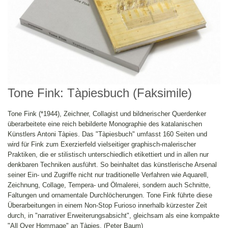
Tone Fink: Tàpiesbuch (Faksimile)
Tone Fink (*1944), Zeichner, Collagist und bildnerischer Querdenker
überarbeitete eine reich bebilderte Monographie des katalanischen
Künstlers Antoni Tàpies. Das "Tàpiesbuch" umfasst 160 Seiten und
wird für Fink zum Exerzierfeld vielseitiger graphisch-malerischer
Praktiken, die er stilistisch unterschiedlich etikettiert und in allen nur
denkbaren Techniken ausführt. So beinhaltet das künstlerische Arsenal
seiner Ein- und Zugriffe nicht nur traditionelle Verfahren wie Aquarell,
Zeichnung, Collage, Tempera- und Ölmalerei, sondern auch Schnitte,
Faltungen und ornamentale Durchlöcherungen. Tone Fink führte diese
Überarbeitungen in einem Non-Stop Furioso innerhalb kürzester Zeit
durch, in "narrativer Erweiterungsabsicht", gleichsam als eine kompakte
"All Over Hommage" an Tàpies. (Peter Baum)